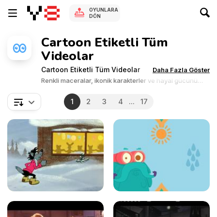
OYUNLARA
DÖN
Cartoon Etiketli Tüm
Videolar
Cartoon Etiketli Tüm Videolar
Daha Fazla Göster
Renkli maceralar, ikonik karakterler ve hayal gücünü
yansıtan hikayeleri yaşa. Animasyon dünyasına dal,
eğlence ve kahkahaya doy.
1
2
3
4
...
17