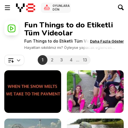
OYUNLARA
DÖN
Fun Things to do Etiketli
Tüm Videolar
Fun Things to do Etiketli Tüm Videolar
Daha Fazla Göster
Hayattan sıkıldınız mı? Öyleyse yapacak eğlenceli
şeyleri anlatan bu videolara bir göz atın. Bu konuda
fikirler alın veya sadece eğlenceli şeyler yapan insanları
1
2
3
4
...
13
izleyerek vakit geçirin. Keyifle izlemeniz için ücretsiz
olarak sunulan ve harika fikirleri gösteren birçok video,
Y8 Games'te.