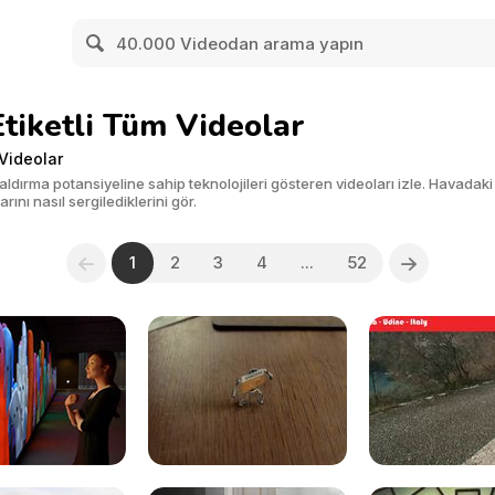
tiketli Tüm Videolar
Videolar
aldırma potansiyeline sahip teknolojileri gösteren videoları izle. Havad
arını nasıl sergilediklerini gör.
1
2
3
4
...
52