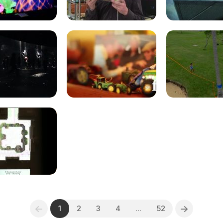
1
2
3
4
...
52