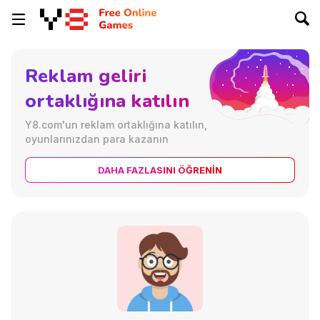
Reklam geliri
ortaklığına katılın
Y8.com'un reklam ortaklığına katılın,
oyunlarınızdan para kazanın
DAHA FAZLASINI ÖĞRENIN