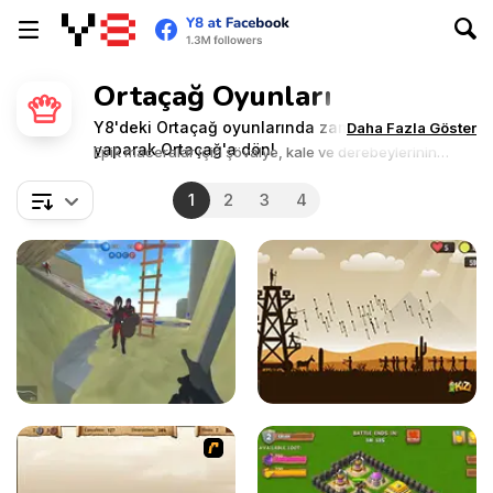
Ortaçağ Oyunları
Y8'deki Ortaçağ oyunlarında zamanda yolculuk
Daha Fazla Göster
yaparak Ortaçağ'a dön!
Epik maceralar için şövalye, kale ve derebeylerinin
zamanına git.
1
2
3
4