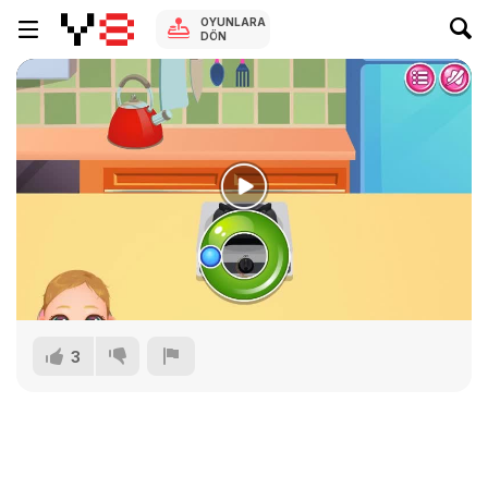
OYUNLARA
DÖN
3