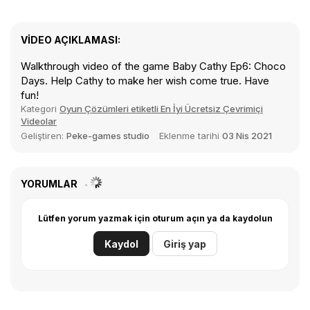
VIDEO AÇIKLAMASI:
Walkthrough video of the game Baby Cathy Ep6: Choco
Days. Help Cathy to make her wish come true. Have
fun!
Kategori
Oyun Çözümleri etiketli En İyi Ücretsiz Çevrimiçi
Videolar
Geliştiren:
Peke-games studio
Eklenme tarihi
03 Nis 2021
YORUMLAR
Lütfen yorum yazmak için oturum açın ya da kaydolun
Kaydol
Giriş yap