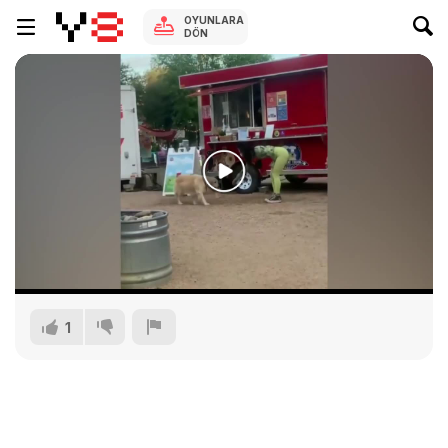
OYUNLARA
DÖN
1