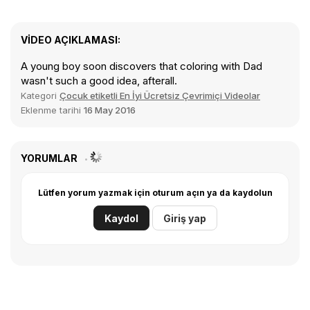
VIDEO AÇIKLAMASI:
A young boy soon discovers that coloring with Dad
wasn't such a good idea, afterall.
Kategori
Çocuk etiketli En İyi Ücretsiz Çevrimiçi Videolar
Eklenme tarihi
16 May 2016
YORUMLAR
Lütfen yorum yazmak için oturum açın ya da kaydolun
Kaydol
Giriş yap