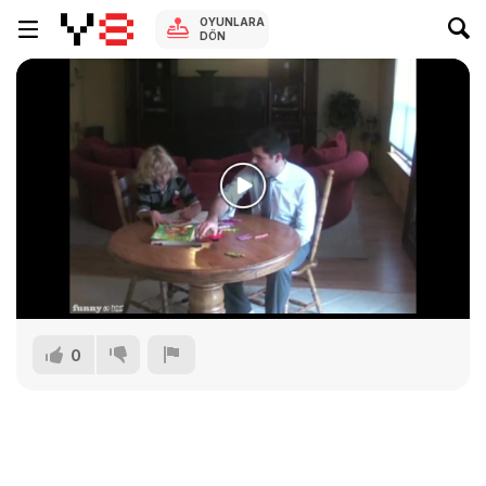
OYUNLARA
DÖN
0