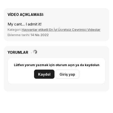
VIDEO AÇIKLAMASI:
My cant... I admit it!
Kategori
Hayvanlar etiketli En İyi Ücretsiz Çevrimiçi Videolar
Eklenme tarihi
14 Nis 2022
YORUMLAR
Lütfen yorum yazmak için oturum açın ya da kaydolun
Kaydol
Giriş yap