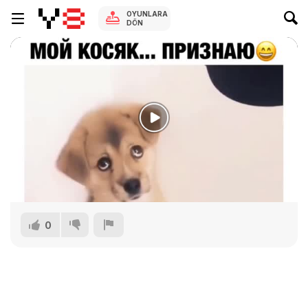
OYUNLARA
DÖN
0