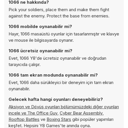
1066 ne hakkında?
Pick your soldiers, place them and make them fight
against the enemy. Protect the base from enemies.
1066 mobilde oynanabilir mi?
Hayır, 1066 masaüstü oyunlar için tasarlanmıştır ve klavye
ve mouse ile bilgisayarda oynanır.
1066 ücretsiz oynanabilir mi?
Evet, 1066 Y8'de ücretsiz oynanabilir ve doğrudan
tarayıcıda çalışır.
1066 tam ekran modunda oynanabilir mi?
Evet, 1066 daha sürükleyici bir deneyim için tam ekran
oynanabilir.
Gelecek hafta hangi oyunları deneyebiliriz?
Aksiyon ve Dövüş oyunları bölümümüzdeki diğer oyunları
incele ve
The Office Guy
,
Cyber Bear Assembly
,
Rooftop Battles
ve
Boxing Stars
gibi popüler yapımları
keşfet. Hepsini Y8 Games'te anında oyna.