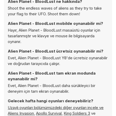
Alien Planet - BloodLust ne hakkında?
Shoot the endless waves of aliens as they try to take
your flag to their UFO. Shoot them down!
Alien Planet - BloodLust mobilde oynanabilir mi?
Hayır, Alien Planet - BloodLust masaüstü oyunlar için
tasarlanmıştır ve klavye ve mouse ile bilgisayarda
oynanır.
Alien Planet - BloodLust ücretsiz oynanabilir mi?
Evet, Alien Planet - BloodLust Y8'de ücretsiz oynanabilir
ve doğrudan tarayıcıda çalışır.
Alien Planet - BloodLust tam ekran modunda
oynanabilir mi?
Evet, Alien Planet - BloodLust daha sürükleyici bir
deneyim için tam ekran oynanabilir.
Gelecek hafta hangi oyunları deneyebiliriz?
Uzaylı oyunları bölümümüzdeki diğer oyunları incele ve
Aliens Invasion
,
Apollo Survival
,
King Soldiers 3
ve