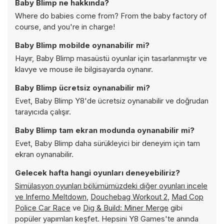
Baby Blimp ne hakkında?
Where do babies come from? From the baby factory of
course, and you're in charge!
Baby Blimp mobilde oynanabilir mi?
Hayır, Baby Blimp masaüstü oyunlar için tasarlanmıştır ve
klavye ve mouse ile bilgisayarda oynanır.
Baby Blimp ücretsiz oynanabilir mi?
Evet, Baby Blimp Y8'de ücretsiz oynanabilir ve doğrudan
tarayıcıda çalışır.
Baby Blimp tam ekran modunda oynanabilir mi?
Evet, Baby Blimp daha sürükleyici bir deneyim için tam
ekran oynanabilir.
Gelecek hafta hangi oyunları deneyebiliriz?
Simülasyon oyunları bölümümüzdeki diğer oyunları incele
ve
Inferno Meltdown
,
Douchebag Workout 2
,
Mad Cop
Police Car Race
ve
Dig & Build: Miner Merge
gibi
popüler yapımları keşfet. Hepsini Y8 Games'te anında