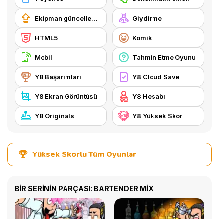
Ekipman güncellemesi satın alma
Giydirme
HTML5
Komik
Mobil
Tahmin Etme Oyunu
Y8 Başarımları
Y8 Cloud Save
Y8 Ekran Görüntüsü
Y8 Hesabı
Y8 Originals
Y8 Yüksek Skor
Yüksek Skorlu Tüm Oyunlar
BİR SERİNİN PARÇASI: BARTENDER MIX