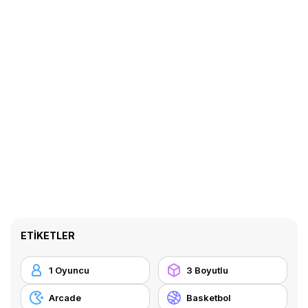
ETIKETLER
1 Oyuncu
3 Boyutlu
Arcade
Basketbol