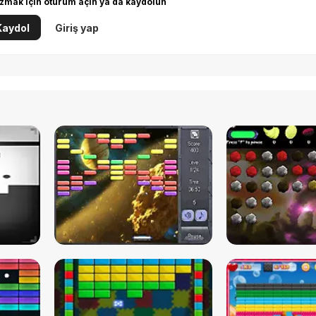
zmak için oturum açın ya da kaydolun
Kaydol
Giriş yap