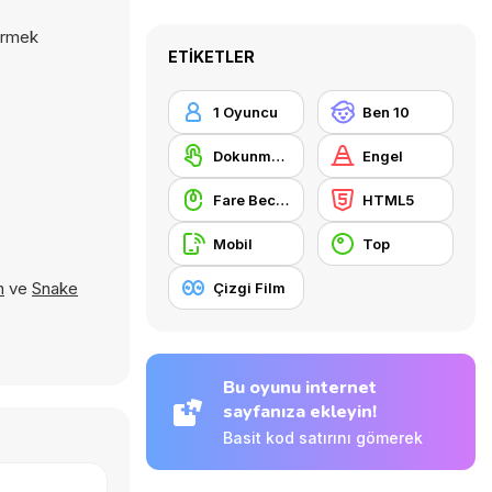
dirmek
ETIKETLER
1 Oyuncu
Ben 10
Dokunmatik ekran
Engel
Fare Becerisi
HTML5
Mobil
Top
n
ve
Snake
Çizgi Film
Bu oyunu internet
sayfanıza ekleyin!
Basit kod satırını gömerek