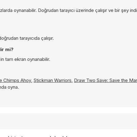
arda oynanabilir. Doğrudan tarayıcı üzerinde çalışır ve bir şey in
oğrudan tarayıcıda çalışır.
ir mi?
in tam ekran oynanabilir.
ve
Chimps Ahoy
,
Stickman Warriors
,
Draw Two Save: Save the Ma
nda oyna.