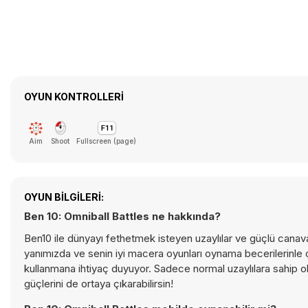
OYUN KONTROLLERI
Aim
Shoot
Fullscreen (page)
OYUN BILGILERI:
Ben 10: Omniball Battles ne hakkında?
Ben10 ile dünyayı fethetmek isteyen uzaylılar ve güçlü canava
yanımızda ve senin iyi macera oyunları oynama becerilerinle 
kullanmana ihtiyaç duyuyor. Sadece normal uzaylılara sahip 
güçlerini de ortaya çıkarabilirsin!