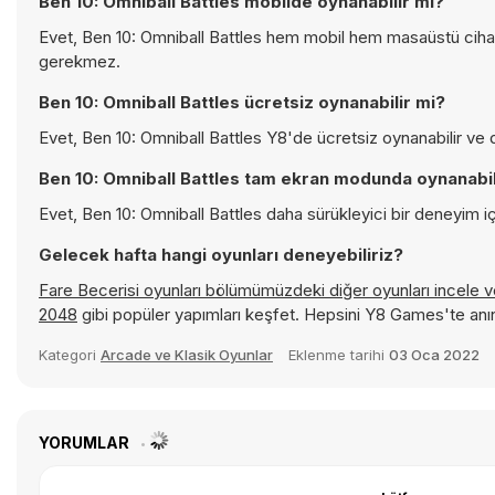
Ben 10: Omniball Battles mobilde oynanabilir mi?
Evet, Ben 10: Omniball Battles hem mobil hem masaüstü cihazl
gerekmez.
Ben 10: Omniball Battles ücretsiz oynanabilir mi?
Evet, Ben 10: Omniball Battles Y8'de ücretsiz oynanabilir ve d
Ben 10: Omniball Battles tam ekran modunda oynanabil
Evet, Ben 10: Omniball Battles daha sürükleyici bir deneyim iç
Gelecek hafta hangi oyunları deneyebiliriz?
Fare Becerisi oyunları bölümümüzdeki diğer oyunları incele 
2048
gibi popüler yapımları keşfet. Hepsini Y8 Games'te anı
Kategori
Arcade ve Klasik Oyunlar
Eklenme tarihi
03 Oca 2022
YORUMLAR