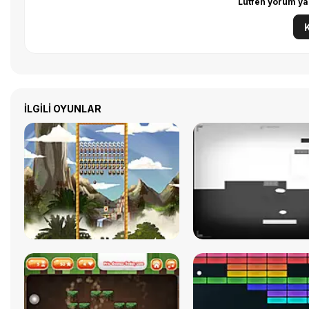
Lütfen yorum ya
İLGILI OYUNLAR