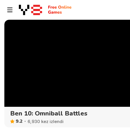
Ben 10: Omniball Battles
9.2
6,930 kez izlendi