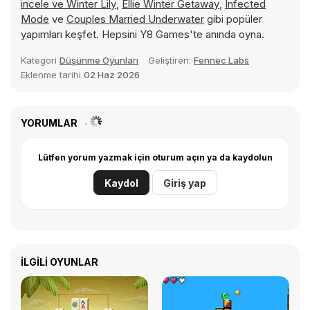
incele ve
Winter Lily
,
Ellie Winter Getaway
,
Infected
Mode
ve
Couples Married Underwater
gibi popüler
yapımları keşfet. Hepsini Y8 Games'te anında oyna.
Kategori
Düşünme Oyunları
Geliştiren:
Fennec Labs
Eklenme tarihi
02 Haz 2026
YORUMLAR
Lütfen yorum yazmak için oturum açın ya da kaydolun
Kaydol
Giriş yap
İLGILI OYUNLAR