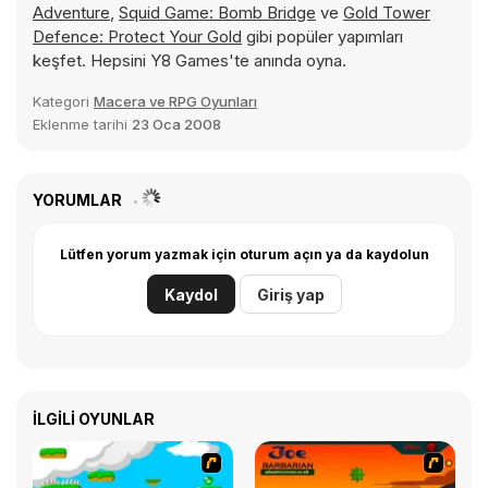
Adventure
,
Squid Game: Bomb Bridge
ve
Gold Tower
Defence: Protect Your Gold
gibi popüler yapımları
keşfet. Hepsini Y8 Games'te anında oyna.
Kategori
Macera ve RPG Oyunları
Eklenme tarihi
23 Oca 2008
YORUMLAR
Lütfen yorum yazmak için oturum açın ya da kaydolun
Kaydol
Giriş yap
İLGILI OYUNLAR