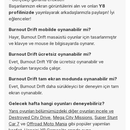
Başarılarınızın ekran görüntülerini alın ve onları
Y8
profilinizde
yayınlayarak arkadaşlarınızla paylaşın! İyi
eğlenceler!
Burnout Drift mobilde oynanabilir mi?
Hayır, Burnout Drift masaüstü oyunlar için tasarlanmıştır
ve klavye ve mouse ile bilgisayarda oynanır.
Burnout Drift ücretsiz oynanabilir mi?
Evet, Burnout Drift Y8'de ücretsiz oynanabilir ve
doğrudan tarayıcıda çalışır.
Burnout Drift tam ekran modunda oynanabilir mi?
Evet, Burnout Drift daha sürükleyici bir deneyim için tam
ekran oynanabilir.
Gelecek hafta hangi oyunları deneyebiliriz?
Yarış oyunları bölümümüzdeki diğer oyunları incele ve
Destroyed City Drive
,
Mega City Missions
,
Super Stunt
Car 7
ve
Offroad Moto Mania
gibi popüler yapımları