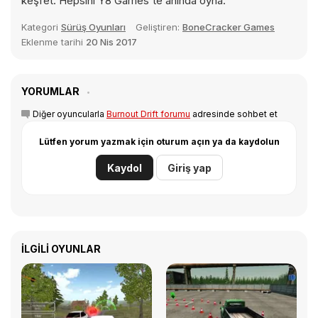
keşfet. Hepsini Y8 Games'te anında oyna.
Kategori
Sürüş Oyunları
Geliştiren:
BoneCracker Games
Eklenme tarihi
20 Nis 2017
YORUMLAR
Diğer oyuncularla
Burnout Drift forumu
adresinde sohbet et
Lütfen yorum yazmak için oturum açın ya da kaydolun
Kaydol
Giriş yap
İLGILI OYUNLAR