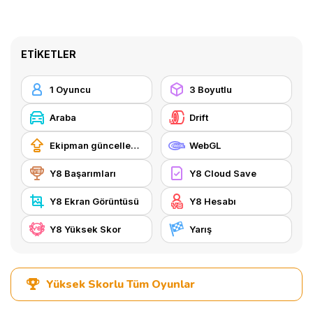
ETIKETLER
1 Oyuncu
3 Boyutlu
Araba
Drift
Ekipman güncellemesi satın alma
WebGL
Y8 Başarımları
Y8 Cloud Save
Y8 Ekran Görüntüsü
Y8 Hesabı
Y8 Yüksek Skor
Yarış
Yüksek Skorlu Tüm Oyunlar