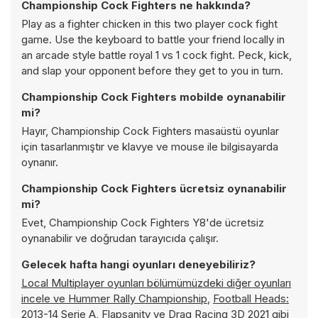
Championship Cock Fighters ne hakkında?
Play as a fighter chicken in this two player cock fight
game. Use the keyboard to battle your friend locally in
an arcade style battle royal 1 vs 1 cock fight. Peck, kick,
and slap your opponent before they get to you in turn.
Championship Cock Fighters mobilde oynanabilir
mi?
Hayır, Championship Cock Fighters masaüstü oyunlar
için tasarlanmıştır ve klavye ve mouse ile bilgisayarda
oynanır.
Championship Cock Fighters ücretsiz oynanabilir
mi?
Evet, Championship Cock Fighters Y8'de ücretsiz
oynanabilir ve doğrudan tarayıcıda çalışır.
Gelecek hafta hangi oyunları deneyebiliriz?
Local Multiplayer oyunları bölümümüzdeki diğer oyunları
incele ve
Hummer Rally Championship
,
Football Heads:
2013-14 Serie A
,
Flapsanity
ve
Drag Racing 3D 2021
gibi