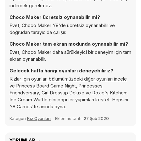
indirmek gerekmez.
Choco Maker ücretsiz oynanabilir mi?
Evet, Choco Maker Y8'de ücretsiz oynanabilir ve
doğrudan tarayıcıda çalışır.
Choco Maker tam ekran modunda oynanabilir mi?
Evet, Choco Maker daha sürükleyici bir deneyim için tam
ekran oynanabilir.
Gelecek hafta hangi oyunları deneyebiliriz?
Kızlar İçin oyunları bölümümüzdeki diğer oyunları incele
ve
Princess Board Game Night
,
Princesses
Friendversary
,
Girl Dressup Deluxe
ve
Roxie's Kitchen:
Ice Cream Waffle
gibi popüler yapımları keşfet. Hepsini
Y8 Games'te anında oyna.
Kategori
Kız Oyunları
Eklenme tarihi
27 Şub 2020
YORUMLAR