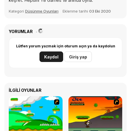
keşfet. Hepsini Y8 Games'te anında oyna.
Kategori
Düşünme Oyunları
Eklenme tarihi
03 Eki 2020
YORUMLAR
Lütfen yorum yazmak için oturum açın ya da kaydolun
Kaydol
Giriş yap
İLGILI OYUNLAR