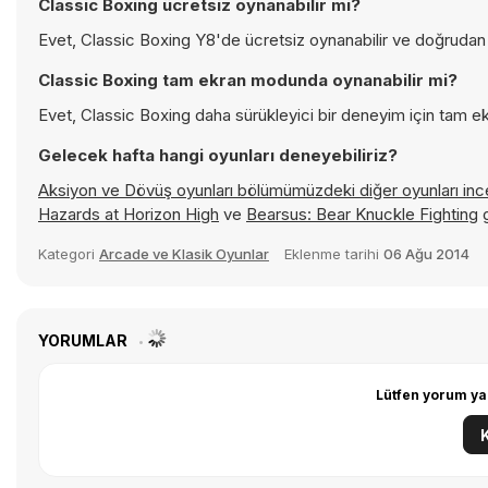
Classic Boxing ücretsiz oynanabilir mi?
Evet, Classic Boxing Y8'de ücretsiz oynanabilir ve doğrudan t
Classic Boxing tam ekran modunda oynanabilir mi?
Evet, Classic Boxing daha sürükleyici bir deneyim için tam ek
Gelecek hafta hangi oyunları deneyebiliriz?
Aksiyon ve Dövüş oyunları bölümümüzdeki diğer oyunları in
Hazards at Horizon High
ve
Bearsus: Bear Knuckle Fighting
g
Kategori
Arcade ve Klasik Oyunlar
Eklenme tarihi
06 Ağu 2014
YORUMLAR
Lütfen yorum ya