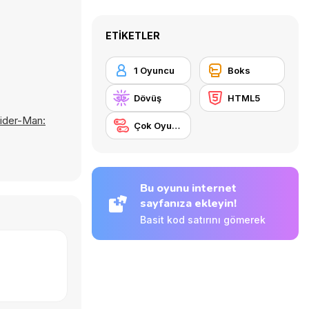
ETIKETLER
1 Oyuncu
Boks
Dövüş
HTML5
ider-Man:
Çok Oyunculu
Bu oyunu internet
sayfanıza ekleyin!
Basit kod satırını gömerek