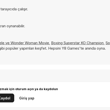
arayıcıda çalışır.
ran oynanabilir.
cele ve
Wonder Woman Movie
,
Boxing Superstar KO Champion
,
Sp
ibi popüler yapımları keşfet. Hepsini Y8 Games'te anında oyna.
zmak için oturum açın ya da kaydolun
Kaydol
Giriş yap