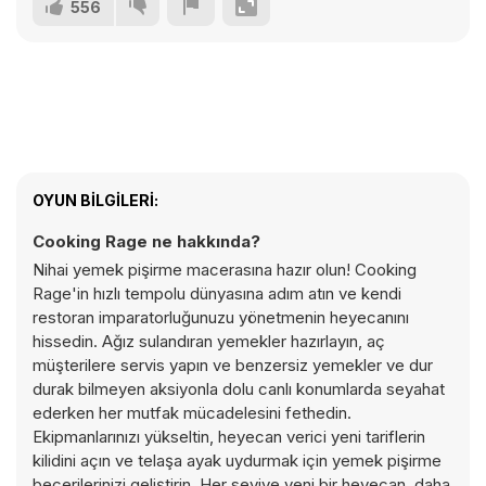
556
OYUN BILGILERI:
Cooking Rage ne hakkında?
Nihai yemek pişirme macerasına hazır olun! Cooking
Rage'in hızlı tempolu dünyasına adım atın ve kendi
restoran imparatorluğunuzu yönetmenin heyecanını
hissedin. Ağız sulandıran yemekler hazırlayın, aç
müşterilere servis yapın ve benzersiz yemekler ve dur
durak bilmeyen aksiyonla dolu canlı konumlarda seyahat
ederken her mutfak mücadelesini fethedin.
Ekipmanlarınızı yükseltin, heyecan verici yeni tariflerin
kilidini açın ve telaşa ayak uydurmak için yemek pişirme
becerilerinizi geliştirin. Her seviye yeni bir heyecan, daha