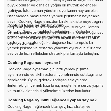
büyük ödüller ve daha da yoğun bir mutfak eğlencesi
getiriyor. İster zaman yönetimi oyunlarının hayranı olun
ister sadece baskı altında yemek pişirmenin heyecanını
sevin, Cooking Rage elinizden bırakmak istemeyeceğiniz
Cooking Rage ne tür bir oyun?
bağımlılık yapıcı bir restoran deneyimi sunuyor. Hemen
Cooking Rage, yemekler hazırladığınız, müşterilere
yemek pişirmeye başlayın ve restoran imparatorluğunuzu
hizmet verdiğiniz ve mutfağınızı yükselterek küresel bir
kurun! Y8'de oyun oynayın - En büyük modern HTML5
restoran imparatorluğu kurduğunuz hızlı tempolu bir
oyun platformu!
yemek pişirme ve restoran yönetimi oyunudur. Yüzlerce
seviyede hızlı refleksleri stratejik planlamayla birleştirir.
Cooking Rage nasıl oynanır?
Cooking Rage oynamak için, hızlı yemek pişirme
eylemlerinde ve akıllı restoran yönetiminde ustalaşmanız
gerekecek. Oyun, giderek zorlaşan seviyelerde
ilerlemek için yemek hazırlama, müşterilere servis yapma
ve mutfak aletlerinizi yükseltme üzerine kuruludur.
Cooking Rage oyununu eğlenceli yapan şey ne?
Cooking Rage'i eğlenceli kılan şey, hız, strateji ve