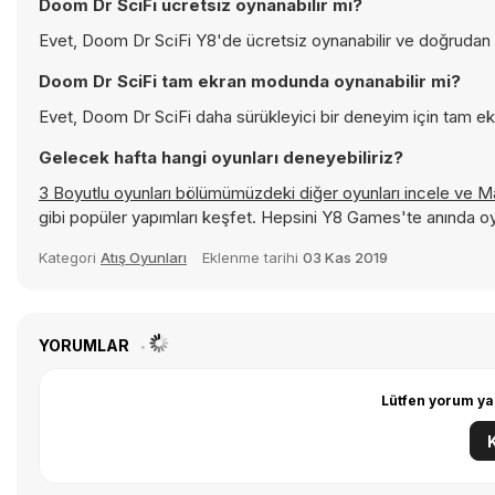
Doom Dr SciFi ücretsiz oynanabilir mi?
Evet, Doom Dr SciFi Y8'de ücretsiz oynanabilir ve doğrudan ta
Doom Dr SciFi tam ekran modunda oynanabilir mi?
Evet, Doom Dr SciFi daha sürükleyici bir deneyim için tam ekr
Gelecek hafta hangi oyunları deneyebiliriz?
3 Boyutlu oyunları bölümümüzdeki diğer oyunları incele ve
Ma
gibi popüler yapımları keşfet. Hepsini Y8 Games'te anında o
Kategori
Atış Oyunları
Eklenme tarihi
03 Kas 2019
YORUMLAR
Lütfen yorum ya