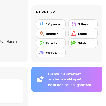
ETIKETLER
1 Oyuncu
3 Boyutlu
Birinci Kişi Nişancı
Engel
tor: Russia
Fare Becerisi
Silah
WebGL
Bu oyunu internet
sayfanıza ekleyin!
Basit kod satırını gömerek