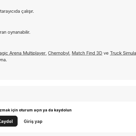
rayıcıda çalışır.
an oynanabilir.
gic Arena Multiplayer
,
Chernobyl
,
Match Find 3D
ve
Truck Simula
yna.
zmak için oturum açın ya da kaydolun
Kaydol
Giriş yap