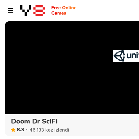
Doom Dr SciFi
8.3
46,133 kez izlendi