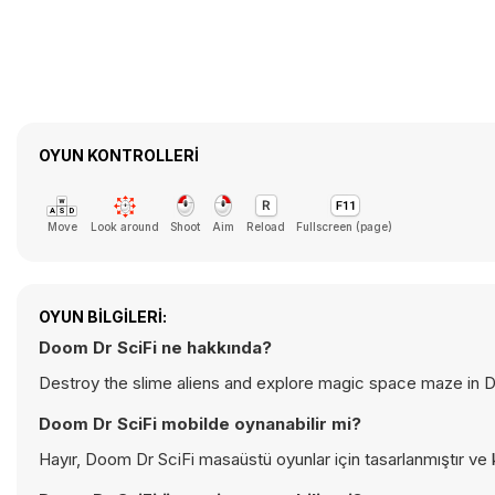
OYUN KONTROLLERI
Move
Look around
Shoot
Aim
Reload
Fullscreen (page)
OYUN BILGILERI:
Doom Dr SciFi ne hakkında?
Destroy the slime aliens and explore magic space maze in Do
Doom Dr SciFi mobilde oynanabilir mi?
Hayır, Doom Dr SciFi masaüstü oyunlar için tasarlanmıştır ve 