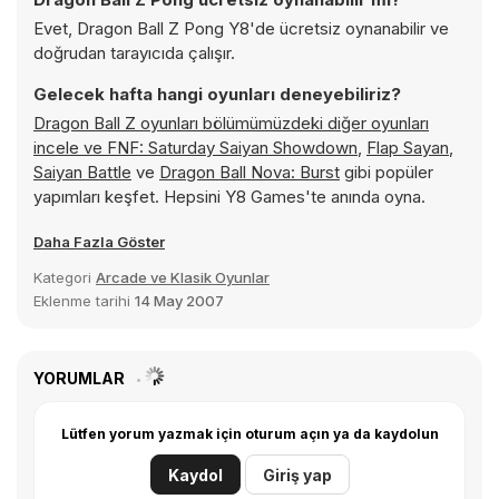
Evet, Dragon Ball Z Pong Y8'de ücretsiz oynanabilir ve
doğrudan tarayıcıda çalışır.
Gelecek hafta hangi oyunları deneyebiliriz?
Dragon Ball Z oyunları bölümümüzdeki diğer oyunları
incele ve
FNF: Saturday Saiyan Showdown
,
Flap Sayan
,
Saiyan Battle
ve
Dragon Ball Nova: Burst
gibi popüler
yapımları keşfet. Hepsini Y8 Games'te anında oyna.
Daha Fazla Göster
Kategori
Arcade ve Klasik Oyunlar
Eklenme tarihi
14 May 2007
YORUMLAR
Lütfen yorum yazmak için oturum açın ya da kaydolun
Kaydol
Giriş yap