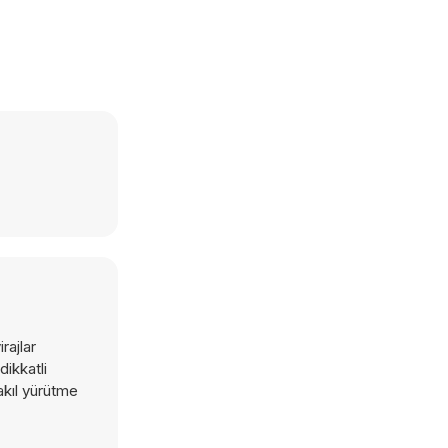
rajlar
ikkatli
akıl yürütme