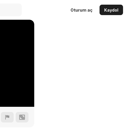
Oturum aç
Kaydol