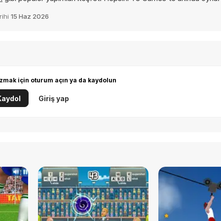
rihi
15 Haz 2026
zmak için oturum açın ya da kaydolun
Kaydol
Giriş yap