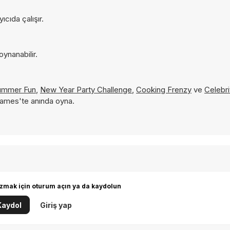
cıda çalışır.
ynanabilir.
ummer Fun
,
New Year Party Challenge
,
Cooking Frenzy
ve
Celebri
Games'te anında oyna.
zmak için oturum açın ya da kaydolun
Kaydol
Giriş yap