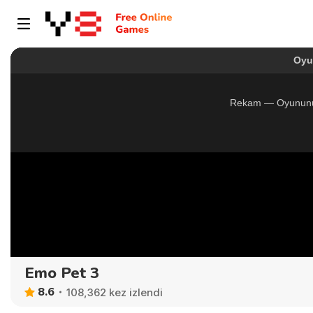
Emo Pet 3
8.6
108,362 kez izlendi