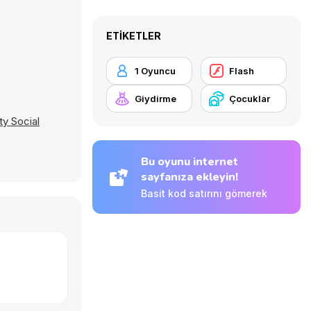
ETIKETLER
1 Oyuncu
Flash
Giydirme
Çocuklar
ty Social
Bu oyunu internet
sayfanıza ekleyin!
Basit kod satırını gömerek