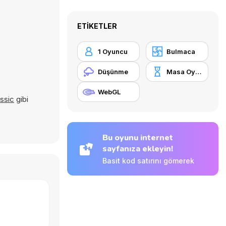
ETIKETLER
1 Oyuncu
Bulmaca
Düşünme
Masa Oyunu
WebGL
ssic
gibi
Bu oyunu internet
sayfanıza ekleyin!
Basit kod satırını gömerek