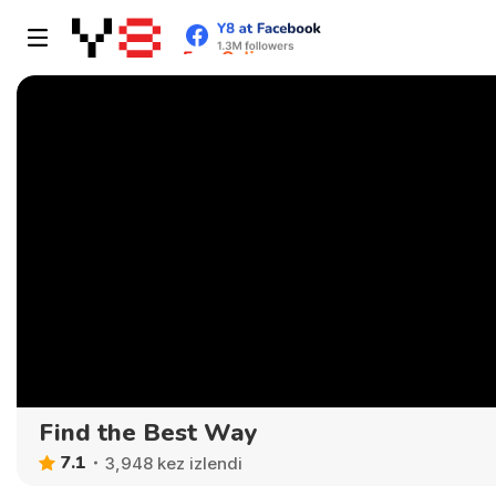
Find the Best Way
7.1
3,948 kez izlendi