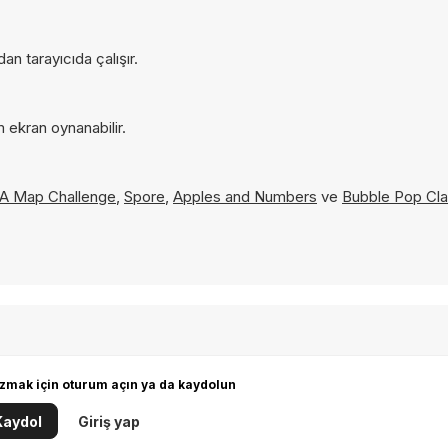
n tarayıcıda çalışır.
 ekran oynanabilir.
A Map Challenge
,
Spore
,
Apples and Numbers
ve
Bubble Pop Cla
zmak için oturum açın ya da kaydolun
Kaydol
Giriş yap