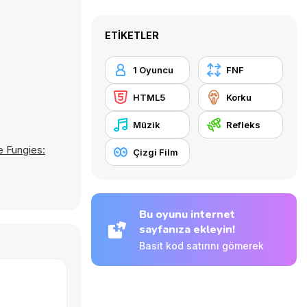
ETIKETLER
1 Oyuncu
FNF
HTML5
Korku
Müzik
Refleks
 Fungies:
Çizgi Film
Bu oyunu internet
sayfanıza ekleyin!
Basit kod satırını gömerek