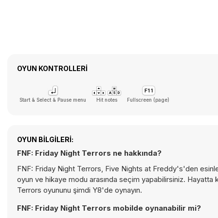
OYUN KONTROLLERI
Start & Select & Pause menu
Hit notes
Fullscreen (page)
OYUN BILGILERI:
FNF: Friday Night Terrors ne hakkında?
FNF: Friday Night Terrors, Five Nights at Freddy's'den esinl
oyun ve hikaye modu arasında seçim yapabilirsiniz. Hayatta k
Terrors oyununu şimdi Y8'de oynayın.
FNF: Friday Night Terrors mobilde oynanabilir mi?