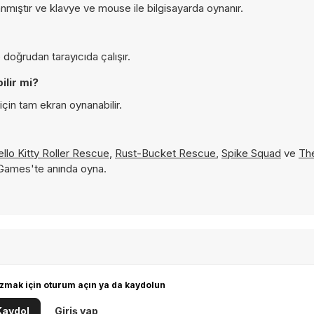
anmıştır ve klavye ve mouse ile bilgisayarda oynanır.
doğrudan tarayıcıda çalışır.
lir mi?
için tam ekran oynanabilir.
llo Kitty Roller Rescue
,
Rust-Bucket Rescue
,
Spike Squad
ve
The
 Games'te anında oyna.
zmak için oturum açın ya da kaydolun
Kaydol
Giriş yap