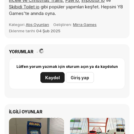
incele ve
Christmas Trains
,
Paw io
,
Impostor io
ve
Skibidi Toilet io
gibi popüler yapımları keşfet. Hepsini Y8
Games'te anında oyna.
Kategori
Atış Oyunları
Geliştiren:
Mirra Games
Eklenme tarihi
04 Şub 2025
YORUMLAR
Lütfen yorum yazmak için oturum açın ya da kaydolun
Kaydol
Giriş yap
İLGILI OYUNLAR