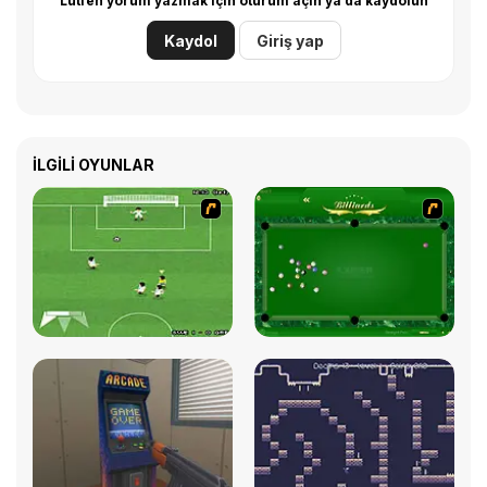
Lütfen yorum yazmak için oturum açın ya da kaydolun
Kaydol
Giriş yap
İLGILI OYUNLAR