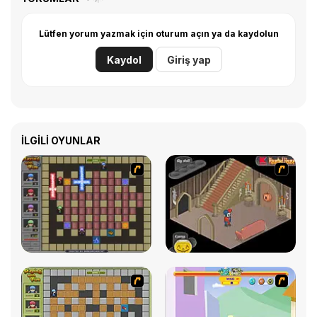
Lütfen yorum yazmak için oturum açın ya da kaydolun
Kaydol
Giriş yap
İLGILI OYUNLAR