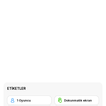
ETIKETLER
1 Oyuncu
Dokunmatik ekran