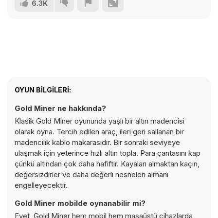
6.3K
OYUN BILGILERI:
Gold Miner ne hakkında?
Klasik Gold Miner oyununda yaşlı bir altın madencisi
olarak oyna. Tercih edilen araç, ileri geri sallanan bir
madencilik kablo makarasıdır. Bir sonraki seviyeye
ulaşmak için yeterince hızlı altın topla. Para çantasını kap
çünkü altından çok daha hafiftir. Kayaları almaktan kaçın,
değersizdirler ve daha değerli nesneleri almanı
engelleyecektir.
Gold Miner mobilde oynanabilir mi?
Evet, Gold Miner hem mobil hem masaüstü cihazlarda