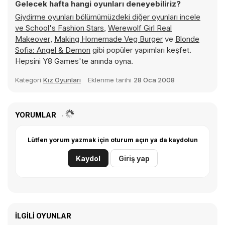
Gelecek hafta hangi oyunları deneyebiliriz?
Giydirme oyunları bölümümüzdeki diğer oyunları incele
ve
School's Fashion Stars
,
Werewolf Girl Real
Makeover
,
Making Homemade Veg Burger
ve
Blonde
Sofia: Angel & Demon
gibi popüler yapımları keşfet.
Hepsini Y8 Games'te anında oyna.
Kategori
Kız Oyunları
Eklenme tarihi
28 Oca 2008
YORUMLAR
Lütfen yorum yazmak için oturum açın ya da kaydolun
Kaydol
Giriş yap
İLGILI OYUNLAR