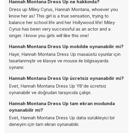
Hannah Montana Dress Up ne hakkında?
Dress up Miley Cyrus, Hannah Montana, whoever you
know her as! This girl is a true sensation, trying to
balance her school life and her Hollywood life! Miley
Cyrus has been very successful as an actor and a
singer. I know you girls will like this one!
Hannah Montana Dress Up mobilde oynanabilir mi?
Hayır, Hannah Montana Dress Up masaüstü oyunlar için
tasarlanmıştır ve klavye ve mouse ile bilgisayarda
oynanır.
Hannah Montana Dress Up ücretsiz oynanabilir mi?
Evet, Hannah Montana Dress Up Y8'de ücretsiz
oynanabilir ve doğrudan tarayıcıda çalışır.
Hannah Montana Dress Up tam ekran modunda
oynanabilir mi?
Evet, Hannah Montana Dress Up daha sürükleyici bir
deneyim için tam ekran oynanabilir.