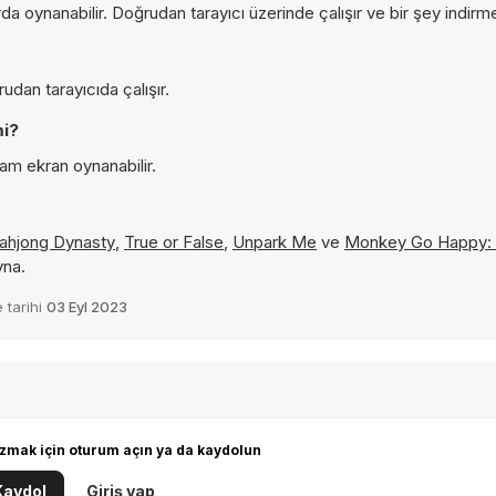
a oynanabilir. Doğrudan tarayıcı üzerinde çalışır ve bir şey indi
dan tarayıcıda çalışır.
mi?
tam ekran oynanabilir.
ahjong Dynasty
,
True or False
,
Unpark Me
ve
Monkey Go Happy: 
yna.
 tarihi
03 Eyl 2023
zmak için oturum açın ya da kaydolun
Kaydol
Giriş yap