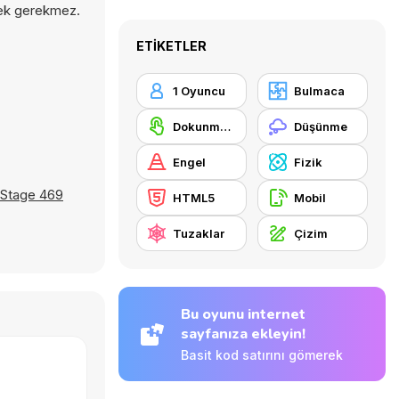
rmek gerekmez.
ETIKETLER
1 Oyuncu
Bulmaca
Dokunmatik ekran
Düşünme
Engel
Fizik
Stage 469
HTML5
Mobil
Tuzaklar
Çizim
Bu oyunu internet
sayfanıza ekleyin!
Basit kod satırını gömerek