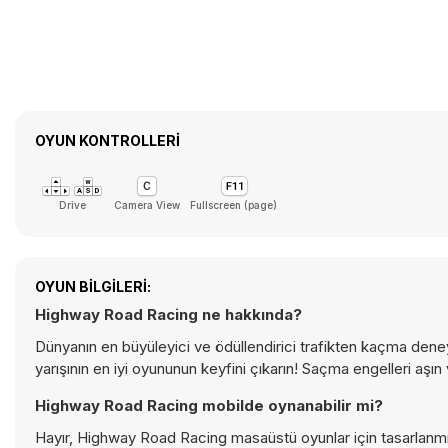
OYUN KONTROLLERI
Drive
Camera View
Fullscreen (page)
OYUN BILGILERI:
Highway Road Racing ne hakkında?
Dünyanın en büyüleyici ve ödüllendirici trafikten kaçma dene
yarışının en iyi oyununun keyfini çıkarın! Saçma engelleri aşın
Highway Road Racing mobilde oynanabilir mi?
Hayır, Highway Road Racing masaüstü oyunlar için tasarlanmış