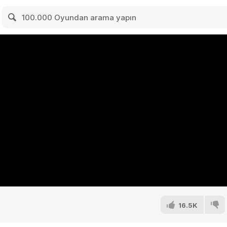
16.5K