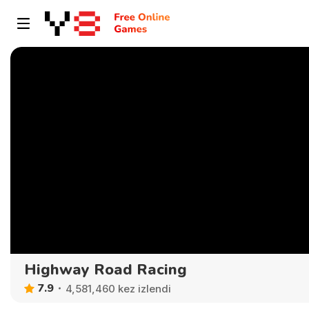
Highway Road Racing
7.9
4,581,460 kez izlendi