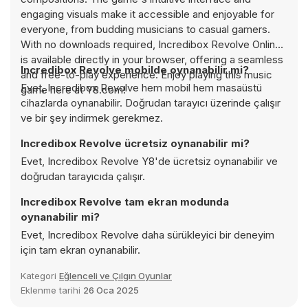
engaging visuals make it accessible and enjoyable for
everyone, from budding musicians to casual gamers.
With no downloads required, Incredibox Revolve Online
is available directly in your browser, offering a seamless
Incredibox Revolve mobilde oynanabilir mi?
and free-to-play experience. Enjoy playing this music
Evet, Incredibox Revolve hem mobil hem masaüstü
game here at Y8.com!
cihazlarda oynanabilir. Doğrudan tarayıcı üzerinde çalışır
ve bir şey indirmek gerekmez.
Incredibox Revolve ücretsiz oynanabilir mi?
Evet, Incredibox Revolve Y8'de ücretsiz oynanabilir ve
doğrudan tarayıcıda çalışır.
Incredibox Revolve tam ekran modunda
oynanabilir mi?
Evet, Incredibox Revolve daha sürükleyici bir deneyim
için tam ekran oynanabilir.
Kategori
Eğlenceli ve Çılgın Oyunlar
Eklenme tarihi
26 Oca 2025