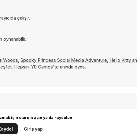
yıcıda çalışır.
 oynanabilir.
le Woods
,
Spooky Princess Social Media Adventure
,
Hello Kitty a
 keşfet. Hepsini Y8 Games'te anında oyna.
zmak için oturum açın ya da kaydolun
Kaydol
Giriş yap