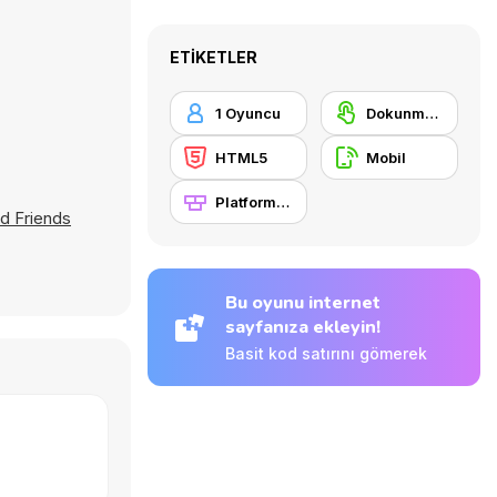
ETIKETLER
1 Oyuncu
Dokunmatik ekran
HTML5
Mobil
Platformlar
nd Friends
Bu oyunu internet
sayfanıza ekleyin!
Basit kod satırını gömerek