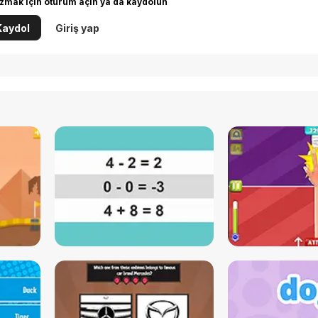
zmak için oturum açın ya da kaydolun
Kaydol
Giriş yap