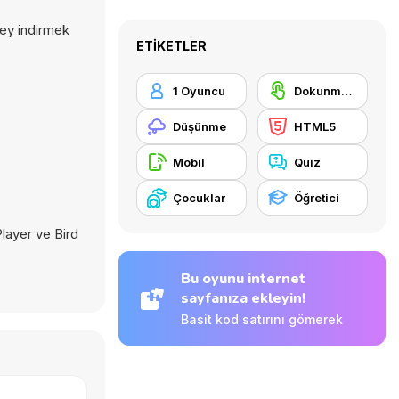
şey indirmek
ETIKETLER
1 Oyuncu
Dokunmatik ekran
Düşünme
HTML5
Mobil
Quiz
Çocuklar
Öğretici
Player
ve
Bird
Bu oyunu internet
sayfanıza ekleyin!
Basit kod satırını gömerek