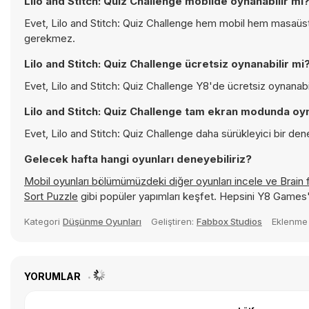
Lilo and Stitch: Quiz Challenge mobilde oynanabilir mi
Evet, Lilo and Stitch: Quiz Challenge hem mobil hem masaüstü 
gerekmez.
Lilo and Stitch: Quiz Challenge ücretsiz oynanabilir mi
Evet, Lilo and Stitch: Quiz Challenge Y8'de ücretsiz oynanabil
Lilo and Stitch: Quiz Challenge tam ekran modunda oyn
Evet, Lilo and Stitch: Quiz Challenge daha sürükleyici bir den
Gelecek hafta hangi oyunları deneyebiliriz?
Mobil oyunları bölümümüzdeki diğer oyunları incele ve
Brain
Sort Puzzle
gibi popüler yapımları keşfet. Hepsini Y8 Games
Kategori
Düşünme Oyunları
Geliştiren:
Fabbox Studios
Eklenme 
YORUMLAR