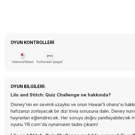
OYUN KONTROLLERI
Interact/Select
Fullscreen (page)
OYUN BILGILERI:
Lilo and Stitch: Quiz Challenge ne hakkında?
Disney'nin en sevimli uzaylısı ve onun Hawaii'li ohana'sı hakkın
hafızanızı zorlayacak bir dizi trivia sorusuna dalın. Deney nu
hayranları eğlendirecek. Her soruyu doğru yanıtlayabilecek mi
oyunu Y8.com'da oynamanın tadını çıkarın!