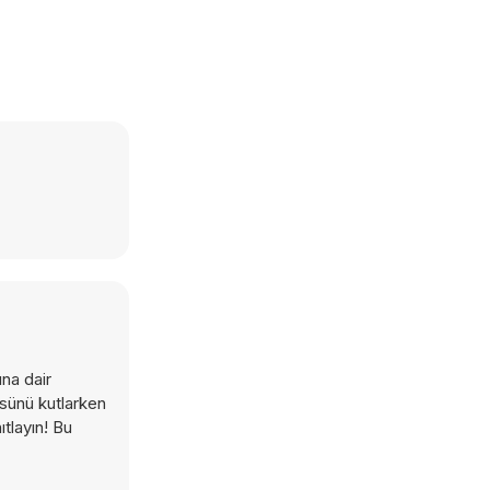
ına dair
üsünü kutlarken
tlayın! Bu