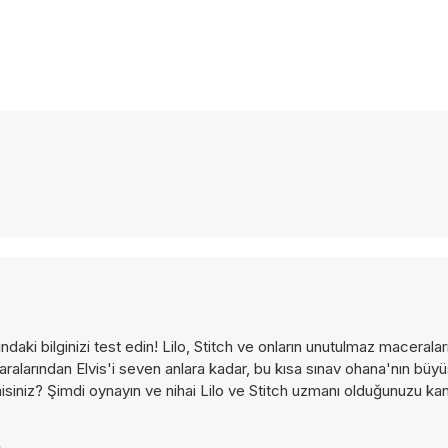
daki bilginizi test edin! Lilo, Stitch ve onların unutulmaz maceralar
maralarından Elvis'i seven anlara kadar, bu kısa sınav ohana'nın büy
siniz? Şimdi oynayın ve nihai Lilo ve Stitch uzmanı olduğunuzu kanı