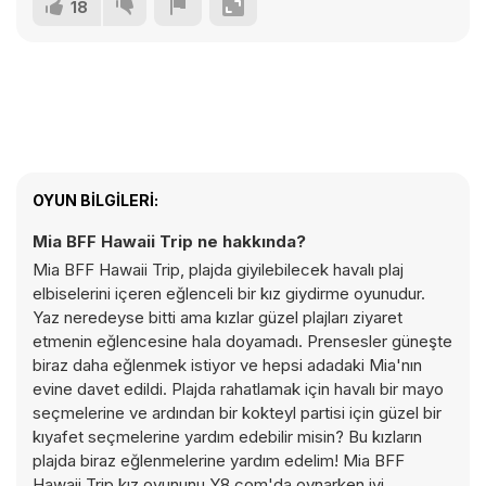
18
OYUN BILGILERI:
Mia BFF Hawaii Trip ne hakkında?
Mia BFF Hawaii Trip, plajda giyilebilecek havalı plaj
elbiselerini içeren eğlenceli bir kız giydirme oyunudur.
Yaz neredeyse bitti ama kızlar güzel plajları ziyaret
etmenin eğlencesine hala doyamadı. Prensesler güneşte
biraz daha eğlenmek istiyor ve hepsi adadaki Mia'nın
evine davet edildi. Plajda rahatlamak için havalı bir mayo
seçmelerine ve ardından bir kokteyl partisi için güzel bir
kıyafet seçmelerine yardım edebilir misin? Bu kızların
plajda biraz eğlenmelerine yardım edelim! Mia BFF
Hawaii Trip kız oyununu Y8.com'da oynarken iyi