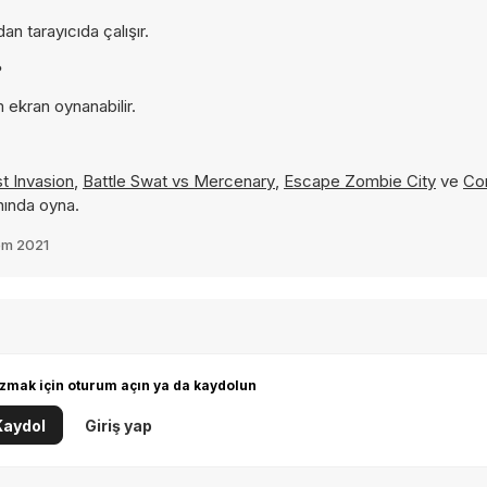
n tarayıcıda çalışır.
?
 ekran oynanabilir.
t Invasion
,
Battle Swat vs Mercenary
,
Escape Zombie City
ve
Co
nında oyna.
em 2021
zmak için oturum açın ya da kaydolun
Kaydol
Giriş yap