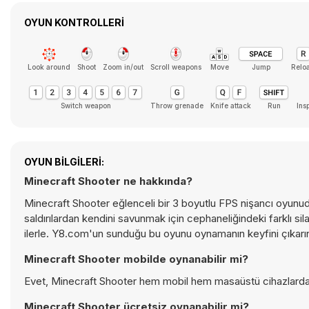
OYUN KONTROLLERI
Look around
Shoot
Zoom in/out
Scroll weapons
Move
Jump
Relo
Switch weapon
Throw grenade
Knife attack
Run
Ins
OYUN BILGILERI:
Minecraft Shooter ne hakkında?
Minecraft Shooter eğlenceli bir 3 boyutlu FPS nişancı oyunudu
saldırılardan kendini savunmak için cephaneliğindeki farklı sil
ilerle. Y8.com'un sunduğu bu oyunu oynamanın keyfini çıkarı
Minecraft Shooter mobilde oynanabilir mi?
Evet, Minecraft Shooter hem mobil hem masaüstü cihazlarda o
Minecraft Shooter ücretsiz oynanabilir mi?