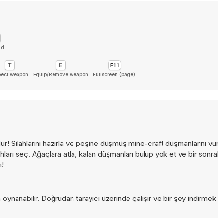
ad
pect weapon
Equip/Remove weapon
Fullscreen (page)
r! Silahlarını hazırla ve peşine düşmüş mine-craft düşmanlarını vu
ahları seç. Ağaçlara atla, kalan düşmanları bulup yok et ve bir sonr
n!
ynanabilir. Doğrudan tarayıcı üzerinde çalışır ve bir şey indirme