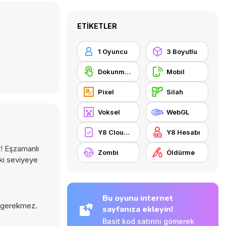
ETIKETLER
1 Oyuncu
3 Boyutlu
Dokunmatik ekran
Mobil
Pixel
Silah
Voksel
WebGL
Y8 Cloud Save
Y8 Hesabı
r! Eşzamanlı
Zombi
Öldürme
aki seviyeye
Bu oyunu internet
k gerekmez.
sayfanıza ekleyin!
Basit kod satırını gömerek