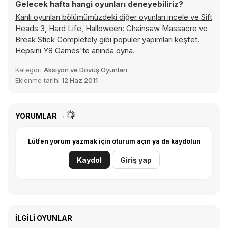
Gelecek hafta hangi oyunları deneyebiliriz?
Kanlı oyunları bölümümüzdeki diğer oyunları incele ve
Sift
Heads 3
,
Hard Life
,
Halloween: Chainsaw Massacre
ve
Break Stick Completely
gibi popüler yapımları keşfet.
Hepsini Y8 Games'te anında oyna.
Kategori
Aksiyon ve Dövüş Oyunları
Eklenme tarihi
12 Haz 2011
YORUMLAR
Lütfen yorum yazmak için oturum açın ya da kaydolun
Kaydol
Giriş yap
İLGILI OYUNLAR