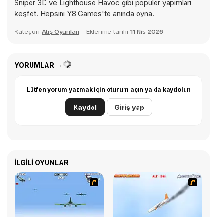
Sniper 3D
ve
Lighthouse Havoc
gibi popüler yapımları
keşfet. Hepsini Y8 Games'te anında oyna.
Kategori
Atış Oyunları
Eklenme tarihi
11 Nis 2026
YORUMLAR
Lütfen yorum yazmak için oturum açın ya da kaydolun
Kaydol
Giriş yap
İLGILI OYUNLAR