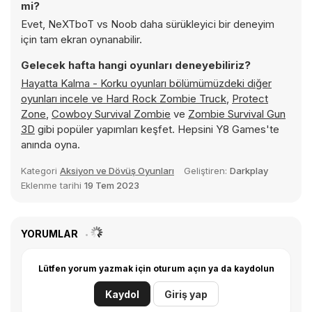
mi?
Evet, NeXTboT vs Noob daha sürükleyici bir deneyim
için tam ekran oynanabilir.
Gelecek hafta hangi oyunları deneyebiliriz?
Hayatta Kalma - Korku oyunları bölümümüzdeki diğer
oyunları incele ve
Hard Rock Zombie Truck
,
Protect
Zone
,
Cowboy Survival Zombie
ve
Zombie Survival Gun
3D
gibi popüler yapımları keşfet. Hepsini Y8 Games'te
anında oyna.
Kategori
Aksiyon ve Dövüş Oyunları
Geliştiren:
Darkplay
Eklenme tarihi
19 Tem 2023
YORUMLAR
Lütfen yorum yazmak için oturum açın ya da kaydolun
Kaydol
Giriş yap