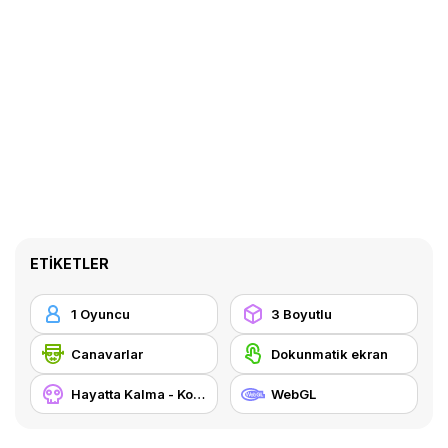
ETIKETLER
1 Oyuncu
3 Boyutlu
Canavarlar
Dokunmatik ekran
Hayatta Kalma - Korku
WebGL