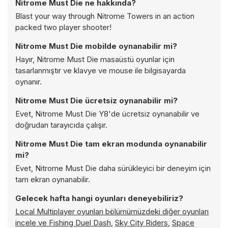
Nitrome Must Die ne hakkında?
Blast your way through Nitrome Towers in an action
packed two player shooter!
Nitrome Must Die mobilde oynanabilir mi?
Hayır, Nitrome Must Die masaüstü oyunlar için
tasarlanmıştır ve klavye ve mouse ile bilgisayarda
oynanır.
Nitrome Must Die ücretsiz oynanabilir mi?
Evet, Nitrome Must Die Y8'de ücretsiz oynanabilir ve
doğrudan tarayıcıda çalışır.
Nitrome Must Die tam ekran modunda oynanabilir
mi?
Evet, Nitrome Must Die daha sürükleyici bir deneyim için
tam ekran oynanabilir.
Gelecek hafta hangi oyunları deneyebiliriz?
Local Multiplayer oyunları bölümümüzdeki diğer oyunları
incele ve
Fishing Duel Dash
,
Sky City Riders
,
Space