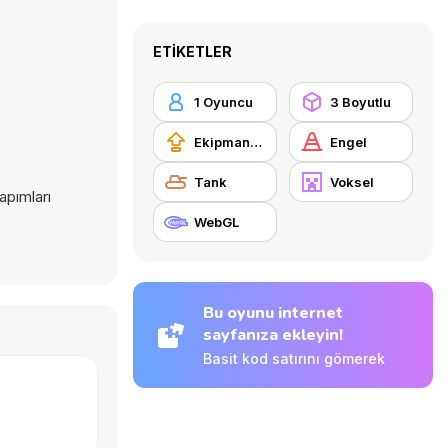
ETIKETLER
1 Oyuncu
3 Boyutlu
Ekipman güncellemesi satın alma
Engel
Tank
Voksel
apımları
WebGL
Bu oyunu internet
sayfanıza ekleyin!
Basit kod satırını gömerek