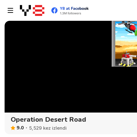
Operation Desert Road
9.0
5,529 kez izlendi