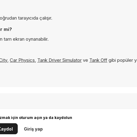
ğrudan tarayıcıda çalışır.
r mi?
n tam ekran oynanabilir.
City
,
Car Physics
,
Tank Driver Simulator
ve
Tank Off
gibi popüler y
zmak için oturum açın ya da kaydolun
Kaydol
Giriş yap