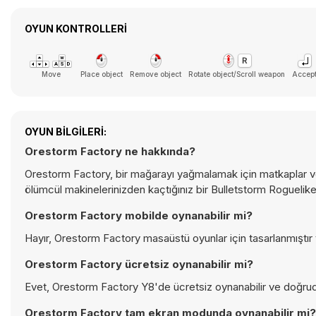
OYUN KONTROLLERI
Move
Place object
Remove object
Rotate object/Scroll weapon
Accep
OYUN BILGILERI:
Orestorm Factory ne hakkında?
Orestorm Factory, bir mağarayı yağmalamak için matkaplar ve
ölümcül makinelerinizden kaçtığınız bir Bulletstorm Roguelik
Orestorm Factory mobilde oynanabilir mi?
Hayır, Orestorm Factory masaüstü oyunlar için tasarlanmıştır 
Orestorm Factory ücretsiz oynanabilir mi?
Evet, Orestorm Factory Y8'de ücretsiz oynanabilir ve doğrudan
Orestorm Factory tam ekran modunda oynanabilir mi?