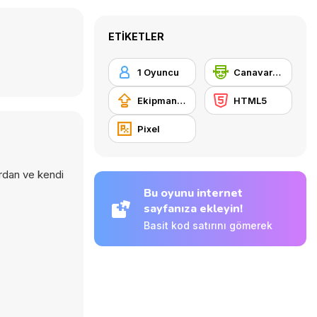
ETIKETLER
1 Oyuncu
Canavarlar
Ekipman güncellemesi satın alma
HTML5
Pixel
rdan ve kendi
Bu oyunu internet
sayfanıza ekleyin!
Basit kod satırını gömerek