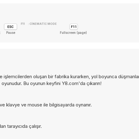
F11
: CINEMATIC MODE
t
Pause
Fullscreen (page)
 işlemcilerden oluşan bir fabrika kurarken, yol boyunca düşmanla
e oyunudur. Bu oyunun keyfini Y8.com'da çıkarın!
ve klavye ve mouse ile bilgisayarda oynanır.
 tarayıcıda çalışır.