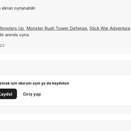
 ekran oynanabilir.
Monsters Up
,
Monster Rush Tower Defense
,
Stick War Adventure
te anında oyna.
023
zmak için oturum açın ya da kaydolun
Kaydol
Giriş yap