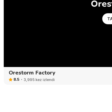
Ores
T
Orestorm Factory
8.5
3,995 kez izlendi