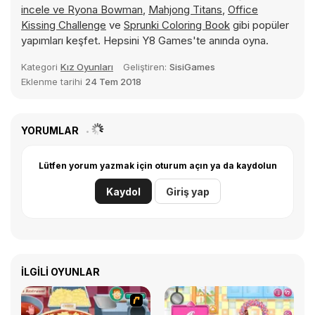
incele ve
Ryona Bowman
,
Mahjong Titans
,
Office
Kissing Challenge
ve
Sprunki Coloring Book
gibi popüler
yapımları keşfet. Hepsini Y8 Games'te anında oyna.
Kategori
Kız Oyunları
Geliştiren:
SisiGames
Eklenme tarihi
24 Tem 2018
YORUMLAR
Lütfen yorum yazmak için oturum açın ya da kaydolun
Kaydol
Giriş yap
İLGILI OYUNLAR