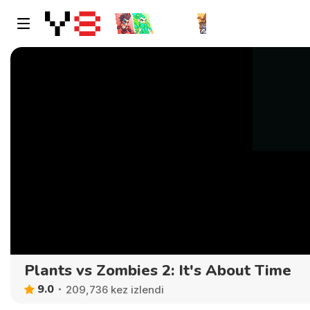
Plants vs Zombies 2: It's About Time
9.0
209,736 kez izlendi