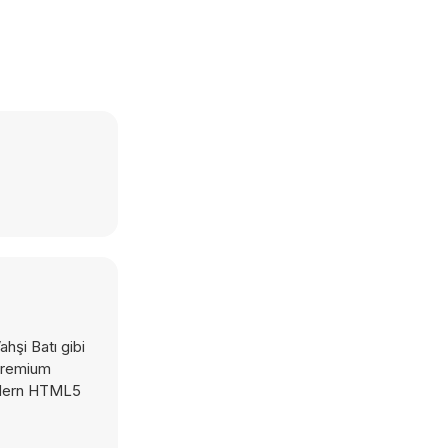
hşi Batı gibi
 premium
modern HTML5