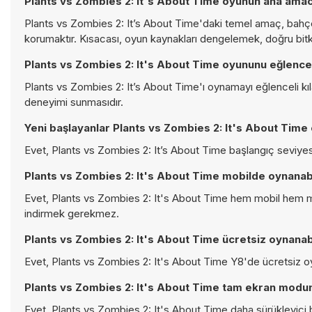
Plants vs Zombies 2: It's About Time oyunun ana amac
Plants vs Zombies 2: It’s About Time'daki temel amaç, bahçenizi
korumaktır. Kısacası, oyun kaynakları dengelemek, doğru bitkile
Plants vs Zombies 2: It's About Time oyununu eğlence
Plants vs Zombies 2: It’s About Time'ı oynamayı eğlenceli kılan
deneyimi sunmasıdır.
Yeni başlayanlar Plants vs Zombies 2: It's About Time
Evet, Plants vs Zombies 2: It’s About Time başlangıç seviyes
Plants vs Zombies 2: It's About Time mobilde oynanabi
Evet, Plants vs Zombies 2: It's About Time hem mobil hem mas
indirmek gerekmez.
Plants vs Zombies 2: It's About Time ücretsiz oynanabi
Evet, Plants vs Zombies 2: It's About Time Y8'de ücretsiz oyn
Plants vs Zombies 2: It's About Time tam ekran modun
Evet, Plants vs Zombies 2: It's About Time daha sürükleyici b