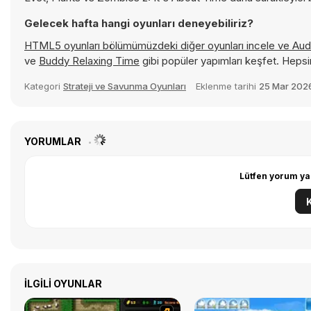
Gelecek hafta hangi oyunları deneyebiliriz?
HTML5 oyunları bölümümüzdeki diğer oyunları incele ve
Aud
ve
Buddy Relaxing Time
gibi popüler yapımları keşfet. Heps
Kategori
Strateji ve Savunma Oyunları
Eklenme tarihi
25 Mar 202
YORUMLAR
Lütfen yorum ya
İLGILI OYUNLAR