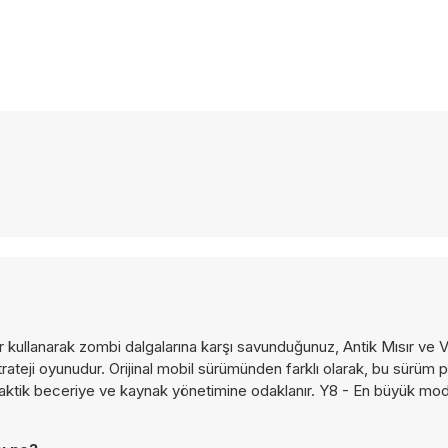
er kullanarak zombi dalgalarına karşı savunduğunuz, Antik Mısır ve Va
r strateji oyunudur. Orijinal mobil sürümünden farklı olarak, bu sürüm
n taktik beceriye ve kaynak yönetimine odaklanır. Y8 - En büyük 