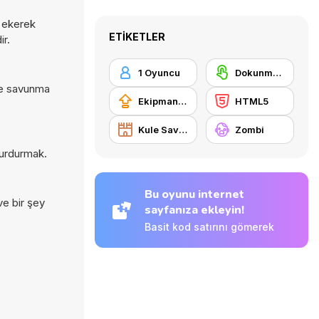
k ekerek
ETIKETLER
ir.
1 Oyuncu
Dokunmatik ekran
ule savunma
Ekipman güncellemesi satın alma
HTML5
Kule Savunması
Zombi
durdurmak.
Bu oyunu internet
ve bir şey
sayfanıza ekleyin!
Basit kod satırını gömerek