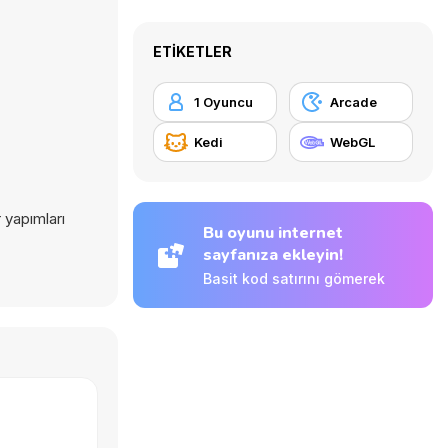
ETIKETLER
1 Oyuncu
Arcade
Kedi
WebGL
 yapımları
Bu oyunu internet
sayfanıza ekleyin!
Basit kod satırını gömerek