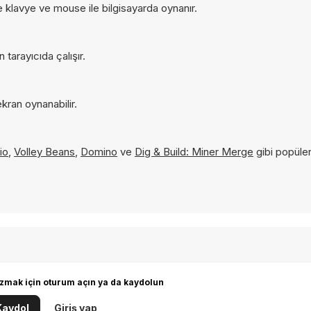
e klavye ve mouse ile bilgisayarda oynanır.
tarayıcıda çalışır.
kran oynanabilir.
 io
,
Volley Beans
,
Domino
ve
Dig & Build: Miner Merge
gibi popüler
zmak için oturum açın ya da kaydolun
Kaydol
Giriş yap