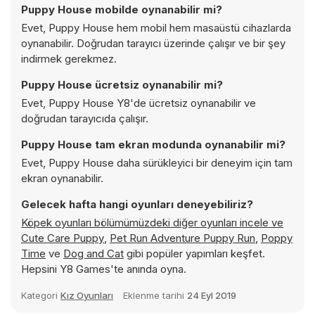
Puppy House mobilde oynanabilir mi?
Evet, Puppy House hem mobil hem masaüstü cihazlarda
oynanabilir. Doğrudan tarayıcı üzerinde çalışır ve bir şey
indirmek gerekmez.
Puppy House ücretsiz oynanabilir mi?
Evet, Puppy House Y8'de ücretsiz oynanabilir ve
doğrudan tarayıcıda çalışır.
Puppy House tam ekran modunda oynanabilir mi?
Evet, Puppy House daha sürükleyici bir deneyim için tam
ekran oynanabilir.
Gelecek hafta hangi oyunları deneyebiliriz?
Köpek oyunları bölümümüzdeki diğer oyunları incele ve
Cute Care Puppy
,
Pet Run Adventure Puppy Run
,
Poppy
Time
ve
Dog and Cat
gibi popüler yapımları keşfet.
Hepsini Y8 Games'te anında oyna.
Kategori
Kız Oyunları
Eklenme tarihi
24 Eyl 2019